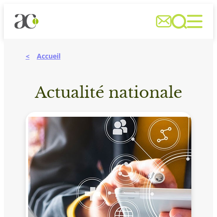
Aller



au
contenu
Accueil
Actualité nationale