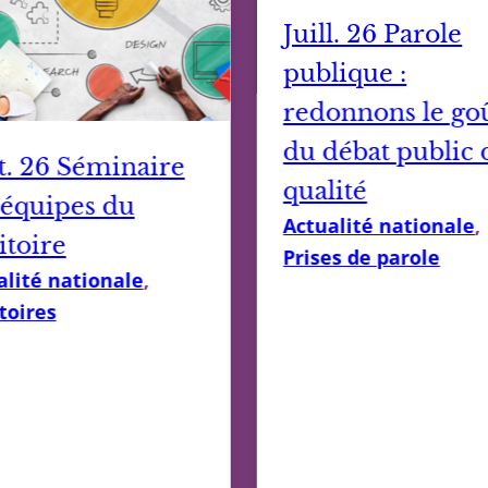
Juill. 26 Parole
publique :
redonnons le go
du débat public 
t. 26 Séminaire
qualité
 équipes du
Actualité nationale
, 
itoire
Prises de parole
alité nationale
, 
toires