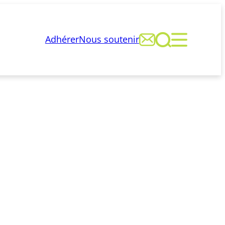



Adhérer
Nous soutenir
»