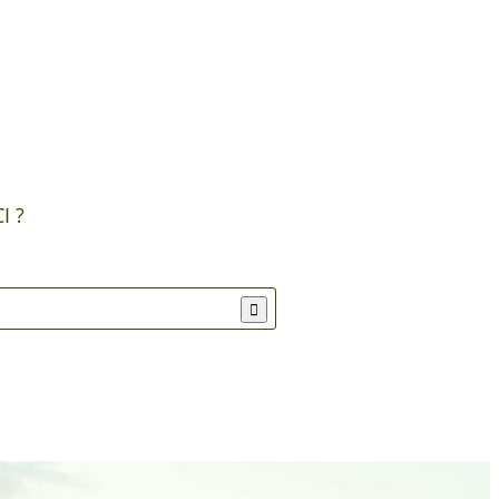
I ?
