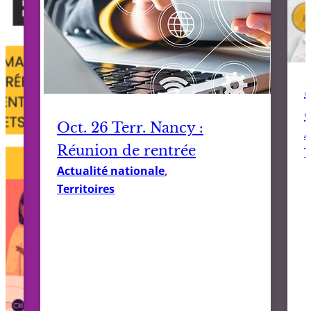
Oct. 26 Terr. Nancy :
A
Réunion de rentrée
T
Actualité nationale
, 
Territoires