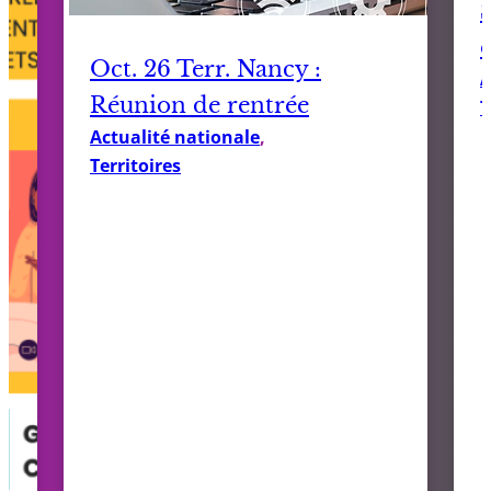
Oct. 26 Terr. Nancy :
A
Réunion de rentrée
T
Actualité nationale
, 
Territoires