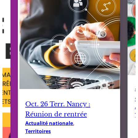
Oct. 26 Terr. Nancy :
A
Réunion de rentrée
T
Actualité nationale
, 
Territoires