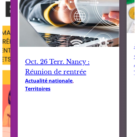
Oct. 26 Terr. Nancy :
A
Réunion de rentrée
T
Actualité nationale
, 
Territoires