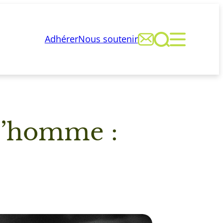



Adhérer
Nous soutenir
 l’homme :